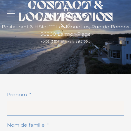
Contact &
localisation
Restaurant & Hôtel *** Les Mouettes, Rue de Rennes
56260 Larmor-Plage
+33 (0)2 97 65 50 30
Prénom
Nom de famille